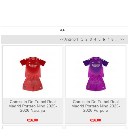
6
[<< Anterior]
1
2
3
4
5
7
8
...
>>
Camiseta De Futbol Real
Camiseta De Futbol Real
Madrid Portero Nino 2025-
Madrid Portero Nino 2025-
2026 Naranja
2026 Purpura
€16.00
€16.00