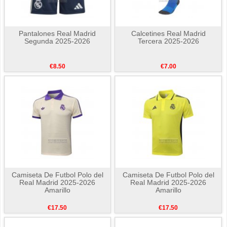
Pantalones Real Madrid
Calcetines Real Madrid
Segunda 2025-2026
Tercera 2025-2026
€8.50
€7.00
Camiseta De Futbol Polo del
Camiseta De Futbol Polo del
Real Madrid 2025-2026
Real Madrid 2025-2026
Amarillo
Amarillo
€17.50
€17.50