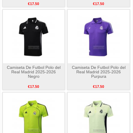
€17.50
€17.50
Camiseta De Futbol Polo del
Camiseta De Futbol Polo del
Real Madrid 2025-2026
Real Madrid 2025-2026
Negro
Purpura
€17.50
€17.50