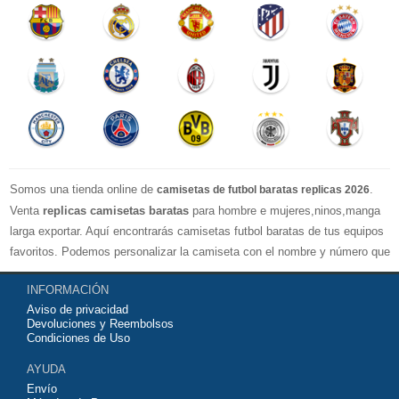
Somos una tienda online de
.
camisetas de futbol baratas replicas 2026
Venta
replicas camisetas baratas
para hombre e mujeres,ninos,manga
larga exportar. Aquí encontrarás camisetas futbol baratas de tus equipos
favoritos. Podemos personalizar la camiseta con el nombre y número que
quieras. Nuestras
camisetas de futbol replicas
son de máxima calidad
INFORMACIÓN
tailandesa por lo que estamos convencidos que quedarás muy satisfecho
Aviso de privacidad
con ella. Estas camisetas tienen un tejido transpirable por lo que te
Devoluciones y Reembolsos
servirán para jugar al fútbol o simplemente para animar a tu equipo
Condiciones de Uso
favorito. Si no disponinemos de la camiseta de fútbol que necesites
AYUDA
contáctanos y haremos lo posible para conseguirtela lo más barata
Envío
posible.