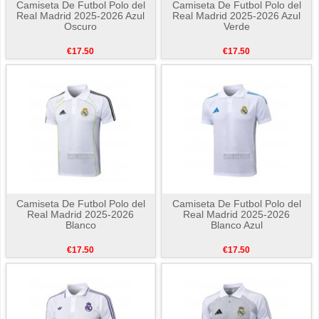
Camiseta De Futbol Polo del
Camiseta De Futbol Polo del
Real Madrid 2025-2026 Azul
Real Madrid 2025-2026 Azul
Oscuro
Verde
€17.50
€17.50
Camiseta De Futbol Polo del
Camiseta De Futbol Polo del
Real Madrid 2025-2026
Real Madrid 2025-2026
Blanco
Blanco Azul
€17.50
€17.50