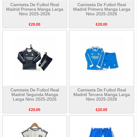
Camiseta De Futbol Real
Camiseta De Futbol Real
Madrid Primera Manga Larga
Madrid Primera Manga Larga
Nino 2025-2026
Nino 2025-2026
€20.00
€20.00
Camiseta De Futbol Real
Camiseta De Futbol Real
Madrid Segunda Manga
Madrid Tercera Manga Larga
Larga Nino 2025-2026
Nino 2025-2026
€20.00
€20.00