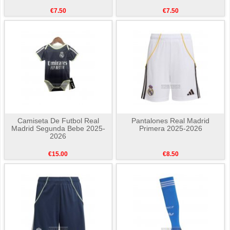
€7.50
€7.50
Camiseta De Futbol Real
Pantalones Real Madrid
Madrid Segunda Bebe 2025-
Primera 2025-2026
2026
€15.00
€8.50