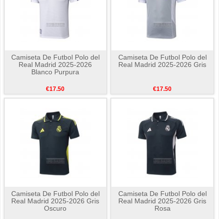
Camiseta De Futbol Polo del
Camiseta De Futbol Polo del
Real Madrid 2025-2026
Real Madrid 2025-2026 Gris
Blanco Purpura
€17.50
€17.50
Camiseta De Futbol Polo del
Camiseta De Futbol Polo del
Real Madrid 2025-2026 Gris
Real Madrid 2025-2026 Gris
Oscuro
Rosa