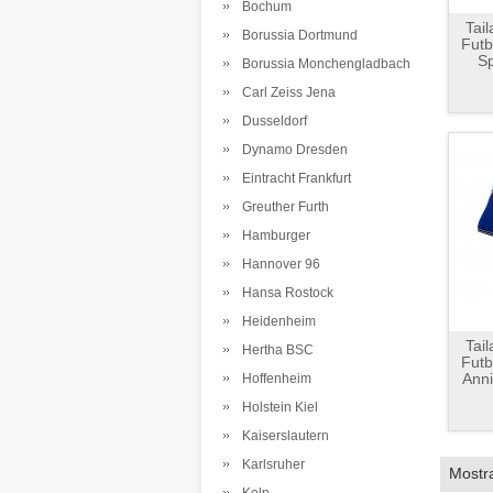
Bochum
Tai
Borussia Dortmund
Futb
Sp
Borussia Monchengladbach
Carl Zeiss Jena
Dusseldorf
Dynamo Dresden
Eintracht Frankfurt
Greuther Furth
Hamburger
Hannover 96
Hansa Rostock
Heidenheim
Tai
Hertha BSC
Futb
Anni
Hoffenheim
Holstein Kiel
Kaiserslautern
Karlsruher
Mostr