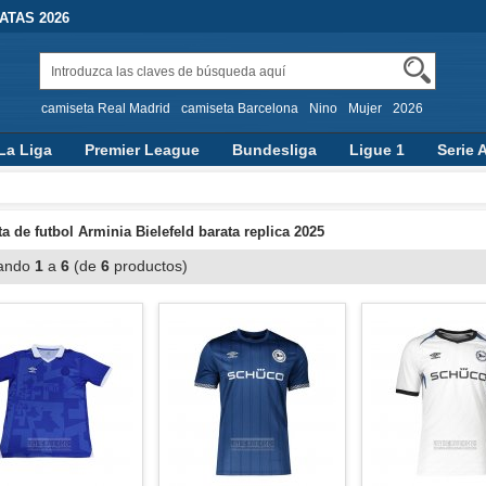
TAS 2026
camiseta Real Madrid
camiseta Barcelona
Nino
Mujer
2026
La Liga
Premier League
Bundesliga
Ligue 1
Serie 
a de futbol Arminia Bielefeld barata replica 2025
ando
1
a
6
(de
6
productos)