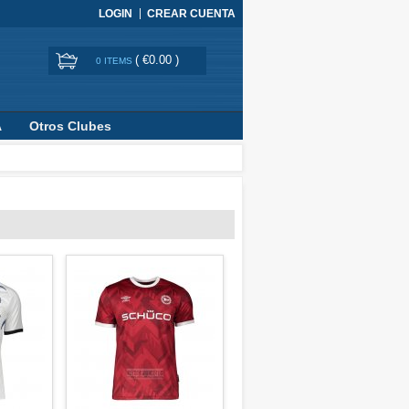
LOGIN
CREAR CUENTA
(
€0.00
)
0 ITEMS
A
Otros Clubes