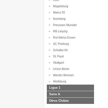
Koln
Magdeburg
Mainz 05
Nurnberg
Preussen Munster
RB Leipzig
Rot-Weiss Essen
SC Freiburg
Schalke 04
St. Pauli
Stuttgart
Union Berlin
Werder Bremen
Wolfsburg
Ligue 1
Serie A
Otros Clubes