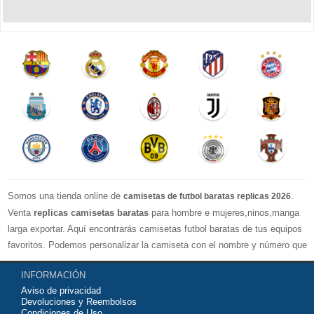
Somos una tienda online de
.
camisetas de futbol baratas replicas 2026
Venta
replicas camisetas baratas
para hombre e mujeres,ninos,manga
larga exportar. Aquí encontrarás camisetas futbol baratas de tus equipos
favoritos. Podemos personalizar la camiseta con el nombre y número que
quieras. Nuestras
camisetas de futbol replicas
son de máxima calidad
INFORMACIÓN
tailandesa por lo que estamos convencidos que quedarás muy satisfecho
Aviso de privacidad
con ella. Estas camisetas tienen un tejido transpirable por lo que te
Devoluciones y Reembolsos
servirán para jugar al fútbol o simplemente para animar a tu equipo
Condiciones de Uso