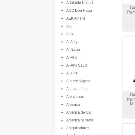
Adelaide United
Ca
ADO Den Haag
Pum
AEK Athens
AIK
Ajax
Al Ahly
Al Nassr
Al-Ahli
Al-Ahli Saudi
Al-Hilal
Albirex Niigata
Alianza Lima
Ca
Amazonas
Pum
Ma
America
America de Cali
America Mineiro
Aniquiladores