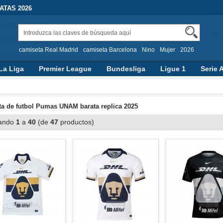
TAS 2026
camiseta Real Madrid
camiseta Barcelona
Nino
Mujer
2026
La Liga
Premier League
Bundesliga
Ligue 1
Serie 
a de futbol Pumas UNAM barata replica 2025
ando
1
a
40
(de
47
productos)