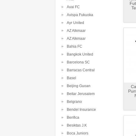
Fu
Avai FC
Te
Avispa Fukuoka
Ayr United
AZ Alkmaar
AZ Alkmaar
Bahia FC
Bangkok United
Barcelona SC
Barracas Central
Basel
Beijing Guoan
Ca
Pum
Beitar Jerusalem
Belgrano
Bendel Insurance
Benfica
Besiktas J.K
Boca Juniors