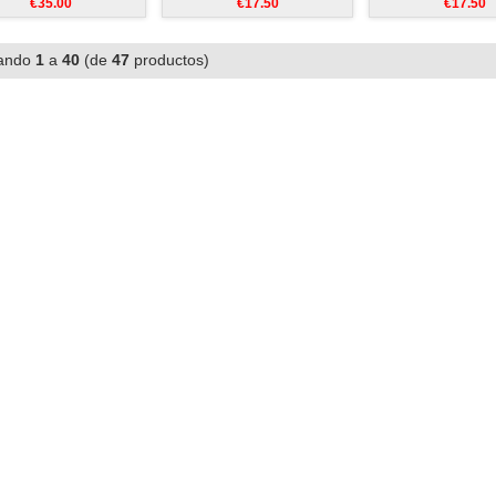
€35.00
€17.50
€17.50
ando
1
a
40
(de
47
productos)