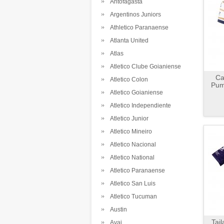
Antofagasta
Argentinos Juniors
Athletico Paranaense
Atlanta United
Atlas
Atletico Clube Goianiense
Ca
Atletico Colon
Pum
Atletico Goianiense
Atletico Independiente
Atletico Junior
Atletico Mineiro
Atletico Nacional
Atletico National
Atletico Paranaense
Atletico San Luis
Atletico Tucuman
Austin
Tai
Avai