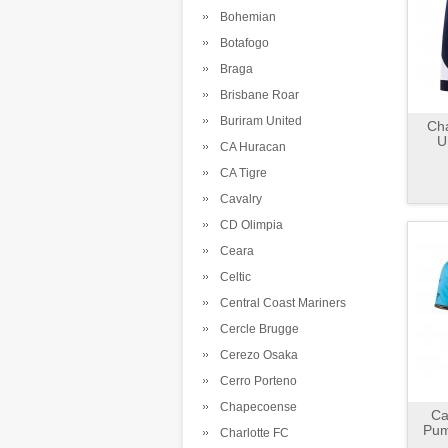
Bohemian
Botafogo
Braga
Brisbane Roar
Buriram United
Ch
U
CA Huracan
CA Tigre
Cavalry
CD Olimpia
Ceara
Celtic
Central Coast Mariners
Cercle Brugge
Cerezo Osaka
Cerro Porteno
Chapecoense
Ca
Pum
Charlotte FC