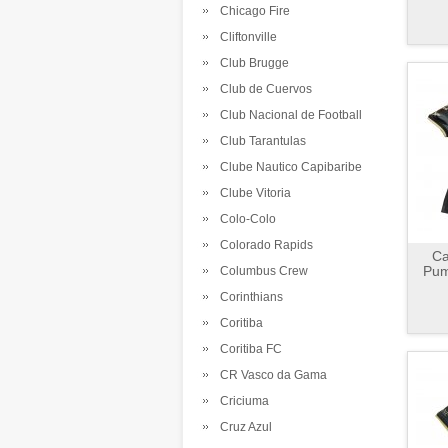
Chicago Fire
Cliftonville
Club Brugge
Club de Cuervos
Club Nacional de Football
Club Tarantulas
Clube Nautico Capibaribe
Clube Vitoria
Colo-Colo
Colorado Rapids
Ca
Pum
Columbus Crew
Corinthians
Coritiba
Coritiba FC
CR Vasco da Gama
Criciuma
Cruz Azul