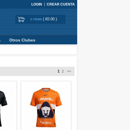
LOGIN
CREAR CUENTA
(
€0.00
)
0 ITEMS
A
Otros Clubes
1
2
>>