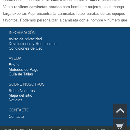
camisetas de futbol baratas replicas 2026
Venta
replicas camisetas baratas
para hombre e mujeres,ninos,manga
larga exportar. Aquí encontrarás camisetas futbol baratas de tus equipos
favoritos. Podemos personalizar la camiseta con el nombre y número que
quieras. Nuestras
camisetas de futbol replicas
son de máxima calidad
INFORMACIÓN
tailandesa por lo que estamos convencidos que quedarás muy satisfecho
Aviso de privacidad
con ella. Estas camisetas tienen un tejido transpirable por lo que te
Devoluciones y Reembolsos
servirán para jugar al fútbol o simplemente para animar a tu equipo
Condiciones de Uso
favorito. Si no disponinemos de la camiseta de fútbol que necesites
AYUDA
contáctanos y haremos lo posible para conseguirtela lo más barata
Envío
posible.
Métodos de Pago
Guía de Tallas
SOBRE NOSOTROS
Sobre Nosotros
Mapa del sitio
Noticias
CONTACTO
Contacto