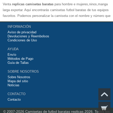
Venta
replicas camisetas baratas
para hombre e mujeres,ninos,manga
larga exportar. Aquí encontrarás camisetas futbol baratas de tus equipos
favoritos. Podemos personalizar la camiseta con el nombre y número que
quieras. Nuestras
camisetas de futbol replicas
son de máxima calidad
INFORMACIÓN
tailandesa por lo que estamos convencidos que quedarás muy satisfecho
Aviso de privacidad
con ella. Estas camisetas tienen un tejido transpirable por lo que te
Devoluciones y Reembolsos
servirán para jugar al fútbol o simplemente para animar a tu equipo
Condiciones de Uso
favorito. Si no disponinemos de la camiseta de fútbol que necesites
AYUDA
contáctanos y haremos lo posible para conseguirtela lo más barata
Envío
posible.
Métodos de Pago
Guía de Tallas
SOBRE NOSOTROS
Sobre Nosotros
Mapa del sitio
Noticias
CONTACTO
Contacto
© 2007-2026
Camisetas de futbol baratas replicas 2026.
Todos los