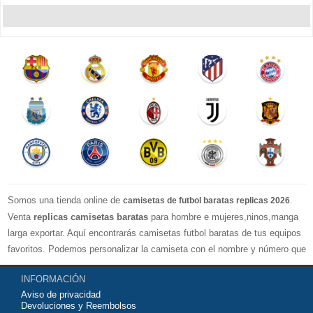
Somos una tienda online de
.
camisetas de futbol baratas replicas 2026
Venta
replicas camisetas baratas
para hombre e mujeres,ninos,manga
larga exportar. Aquí encontrarás camisetas futbol baratas de tus equipos
favoritos. Podemos personalizar la camiseta con el nombre y número que
quieras. Nuestras
camisetas de futbol replicas
son de máxima calidad
INFORMACIÓN
tailandesa por lo que estamos convencidos que quedarás muy satisfecho
Aviso de privacidad
con ella. Estas camisetas tienen un tejido transpirable por lo que te
Devoluciones y Reembolsos