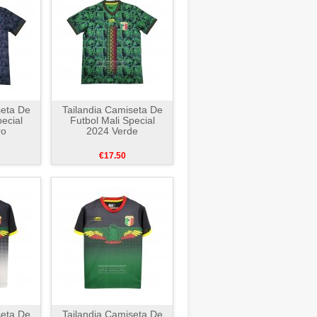
seta De
Tailandia Camiseta De
ecial
Futbol Mali Special
ro
2024 Verde
€17.50
seta De
Tailandia Camiseta De