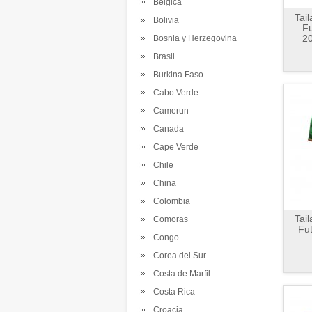
Belgica
Tai
Bolivia
Fu
20
Bosnia y Herzegovina
Brasil
Burkina Faso
Cabo Verde
Camerun
Canada
Cape Verde
Chile
China
Colombia
Tai
Comoras
Fu
Congo
Corea del Sur
Costa de Marfil
Costa Rica
Croacia