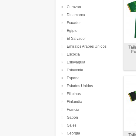
Curazao
Dinamarca
Ecuador
Egipto
El Salvador
Emiratos Arabes Unidos
Tai
Fu
Escocia
Eslovaquia
Eslovenia
Espana
Estados Unidos
Filipinas
Finlandia
Francia
Gabon
Gales
Georgia
Tai