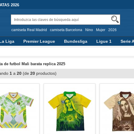
TAS 2026
camiseta Real Madrid
camiseta Barcelona
Nino
Mujer
2026
La Liga
Premier League
Bundesliga
Ligue 1
Serie 
a de futbol Mali barata replica 2025
ando
1
a
20
(de
20
productos)