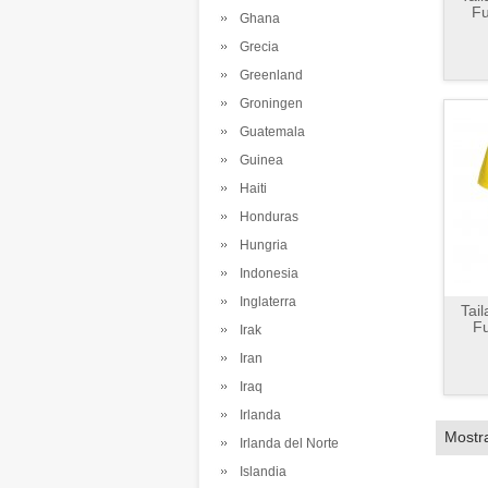
Fu
Ghana
Grecia
Greenland
Groningen
Guatemala
Guinea
Haiti
Honduras
Hungria
Indonesia
Inglaterra
Tai
Fu
Irak
Iran
Iraq
Irlanda
Mostr
Irlanda del Norte
Islandia