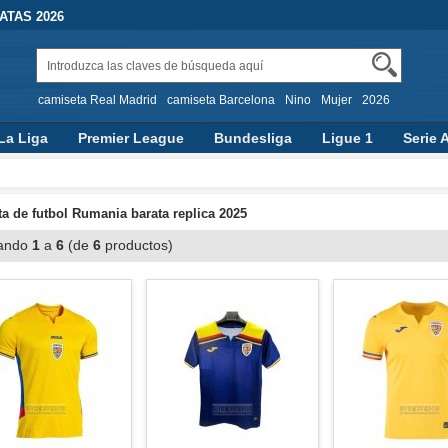
TAS 2026
camiseta Real Madrid
camiseta Barcelona
Nino
Mujer
2026
La Liga
Premier League
Bundesliga
Ligue 1
Serie 
a de futbol Rumania barata replica 2025
ando
1
a
6
(de
6
productos)