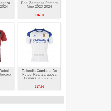
ragoza
Real Zaragoza Primera
-2024
Nino 2023-2024
€16.00
utbol
Tailandia Camiseta De
Tercera
Futbol Real Zaragoza
3
Primera 2022-2023
€17.50