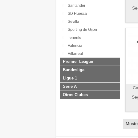
Santander
Se
SD Huesca
Sevilla
Sporting de Gijon
Tenerife
Valencia
Villarreal
Premier League
Bundesliga
Ligue 1
Serie A
Ca
Otros Clubes
Se
Mostr