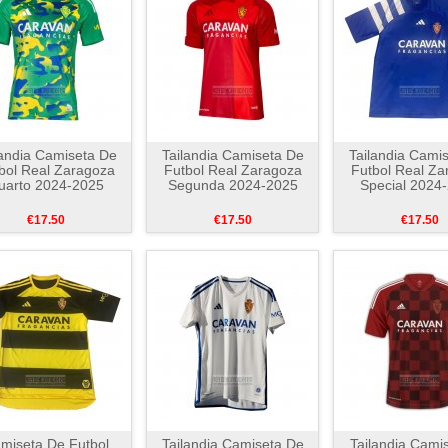
landia Camiseta De
Tailandia Camiseta De
Tailandia Cami
bol Real Zaragoza
Futbol Real Zaragoza
Futbol Real Za
uarto 2024-2025
Segunda 2024-2025
Special 2024
€17.50
€17.50
€17.50
miseta De Futbol
Tailandia Camiseta De
Tailandia Cami