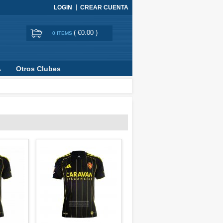
LOGIN
CREAR CUENTA
(
€0.00
)
0 ITEMS
A
Otros Clubes