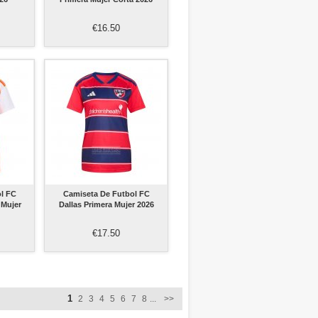
€16.50
l FC
Camiseta De Futbol FC
 Mujer
Dallas Primera Mujer 2026
€17.50
1
2
3
4
5
6
7
8
...
>>