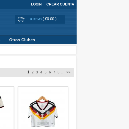
LOGIN
CREAR CUENTA
(
€0.00
)
0 ITEMS
A
Otros Clubes
1
2
3
4
5
6
7
8
...
>>