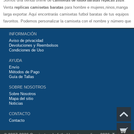
Somos una tienda online de
.
camisetas de futbol baratas replicas 2026
Venta
replicas camisetas baratas
para hombre e mujeres,ninos,manga
larga exportar. Aquí encontrarás camisetas futbol baratas de tus equipos
favoritos. Podemos personalizar la camiseta con el nombre y número que
quieras. Nuestras
camisetas de futbol replicas
son de máxima calidad
INFORMACIÓN
tailandesa por lo que estamos convencidos que quedarás muy satisfecho
Aviso de privacidad
con ella. Estas camisetas tienen un tejido transpirable por lo que te
Devoluciones y Reembolsos
servirán para jugar al fútbol o simplemente para animar a tu equipo
Condiciones de Uso
favorito. Si no disponinemos de la camiseta de fútbol que necesites
AYUDA
contáctanos y haremos lo posible para conseguirtela lo más barata
Envío
posible.
Métodos de Pago
Guía de Tallas
SOBRE NOSOTROS
Sobre Nosotros
Mapa del sitio
Noticias
CONTACTO
Contacto