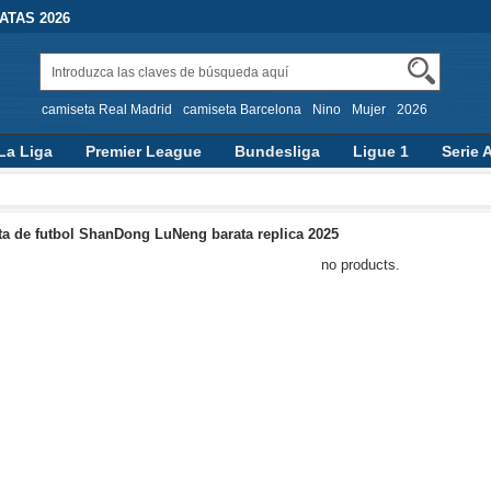
TAS 2026
camiseta Real Madrid
camiseta Barcelona
Nino
Mujer
2026
La Liga
Premier League
Bundesliga
Ligue 1
Serie 
a de futbol ShanDong LuNeng barata replica 2025
no products.