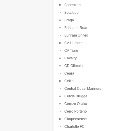
Bohemian
Botafogo
Braga
Brisbane Roar
Buriram United
CA Huracan
CA Tigre
Cavalry
CD Olimpia
Ceara
Celtic
Central Coast Mariners
Cercle Brugge
Cerezo Osaka
Cerro Porteno
Chapecoense
Charlotte FC