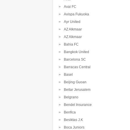
Avai FC
Avispa Fukuoka
Ayr United
AZ Alkmaar
AZ Alkmaar
Bahia FC
Bangkok United
Barcelona SC
Barracas Central
Basel
Beijing Guoan
Beitar Jerusalem
Belgrano
Bendel Insurance
Benfica
Besiktas J.K
Boca Juniors