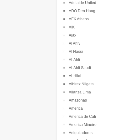
Adelaide United
ADO Den Haag
AEK Athens
AIK
Ajax
Al Ahly
Al Nassr
Al-Ahli
Al-Ahli Saudi
Al-Hilal
Albirex Niigata
Alianza Lima
Amazonas
America
America de Cali
America Mineiro
Aniquiladores