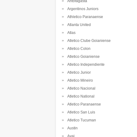
Antofagasta
Argentinos Juniors
Athletico Paranaense
Atlanta United
Atlas
Atletico Clube Goianiense
Atletico Colon
Atletico Goianiense
Atletico Independiente
Atletico Junior
Atletico Mineiro
Atletico Nacional
Atletico National
Atletico Paranaense
Atletico San Luis
Atletico Tucuman
Austin
Avai