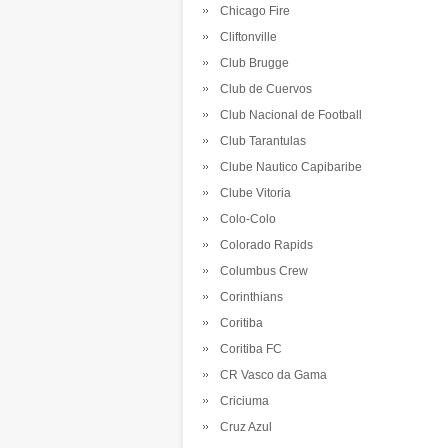
Chicago Fire
Cliftonville
Club Brugge
Club de Cuervos
Club Nacional de Football
Club Tarantulas
Clube Nautico Capibaribe
Clube Vitoria
Colo-Colo
Colorado Rapids
Columbus Crew
Corinthians
Coritiba
Coritiba FC
CR Vasco da Gama
Criciuma
Cruz Azul