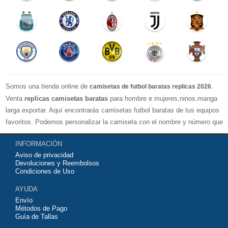
Somos una tienda online de
.
camisetas de futbol baratas replicas 2026
Venta
replicas camisetas baratas
para hombre e mujeres,ninos,manga
larga exportar. Aquí encontrarás camisetas futbol baratas de tus equipos
favoritos. Podemos personalizar la camiseta con el nombre y número que
quieras. Nuestras
camisetas de futbol replicas
son de máxima calidad
INFORMACIÓN
tailandesa por lo que estamos convencidos que quedarás muy satisfecho
Aviso de privacidad
con ella. Estas camisetas tienen un tejido transpirable por lo que te
Devoluciones y Reembolsos
servirán para jugar al fútbol o simplemente para animar a tu equipo
Condiciones de Uso
favorito. Si no disponinemos de la camiseta de fútbol que necesites
AYUDA
contáctanos y haremos lo posible para conseguirtela lo más barata
Envío
posible.
Métodos de Pago
Guía de Tallas