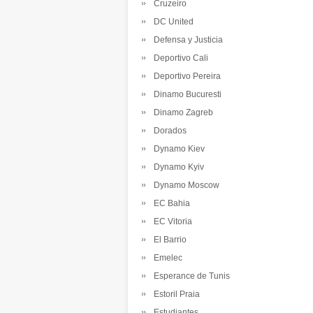
Cruzeiro
DC United
Defensa y Justicia
Deportivo Cali
Deportivo Pereira
Dinamo Bucuresti
Dinamo Zagreb
Dorados
Dynamo Kiev
Dynamo Kyiv
Dynamo Moscow
EC Bahia
EC Vitoria
El Barrio
Emelec
Esperance de Tunis
Estoril Praia
Estudiantes