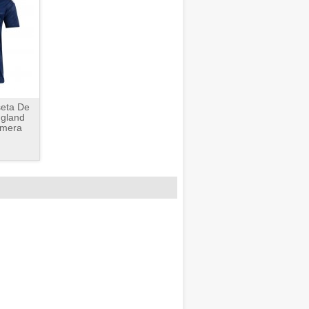
seta De
gland
imera