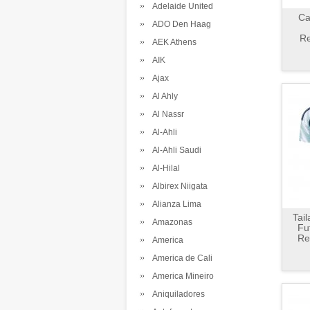
Adelaide United
Ca
ADO Den Haag
Re
AEK Athens
AIK
Ajax
Al Ahly
Al Nassr
Al-Ahli
Al-Ahli Saudi
Al-Hilal
Albirex Niigata
Alianza Lima
Tai
Amazonas
Fu
Re
America
America de Cali
America Mineiro
Aniquiladores