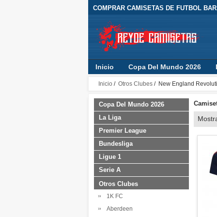
COMPRAR CAMISETAS DE FUTBOL BARA
Inicio
Copa Del Mundo 2026
Inicio
/
Otros Clubes
/ New England Revolut
Camiset
Copa Del Mundo 2026
La Liga
Mostr
Premier League
Bundesliga
Ligue 1
Serie A
Otros Clubes
1K FC
Aberdeen