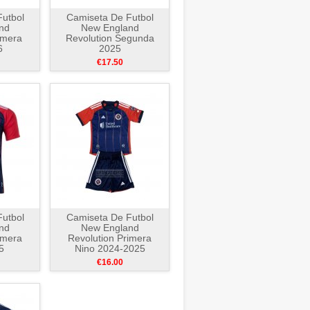
utbol
Camiseta De Futbol
nd
New England
imera
Revolution Segunda
6
2025
€17.50
utbol
Camiseta De Futbol
nd
New England
imera
Revolution Primera
5
Nino 2024-2025
€16.00