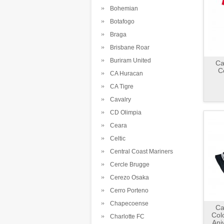
Bohemian
Botafogo
Braga
Brisbane Roar
Buriram United
Ca
C
CA Huracan
CA Tigre
Cavalry
CD Olimpia
Ceara
Celtic
Central Coast Mariners
Cercle Brugge
Cerezo Osaka
Cerro Porteno
Chapecoense
Ca
Col
Charlotte FC
Ani