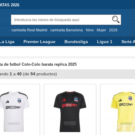
TAS 2026
camiseta Real Madrid
camiseta Barcelona
Nino
Mujer
2026
La Liga
Premier League
Bundesliga
Ligue 1
Serie 
a de futbol Colo-Colo barata replica 2025
ando
1
a
40
(de
54
productos)