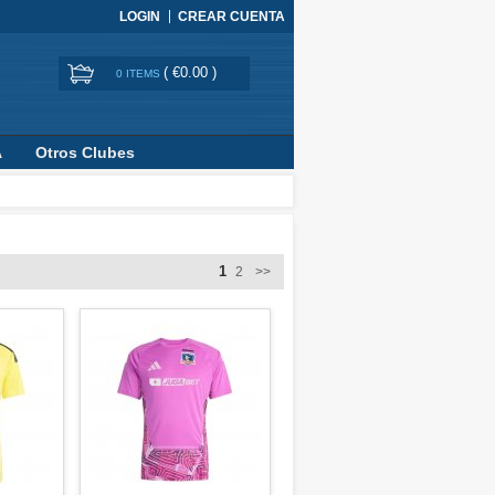
LOGIN
CREAR CUENTA
(
€0.00
)
0 ITEMS
A
Otros Clubes
1
2
>>