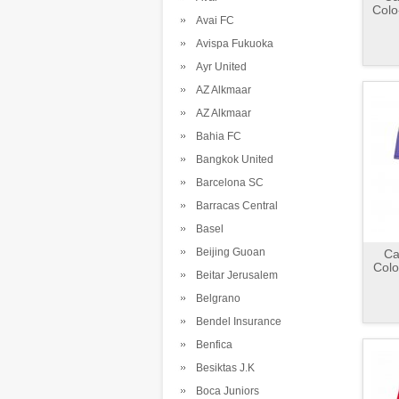
Colo
Avai FC
Avispa Fukuoka
Ayr United
AZ Alkmaar
AZ Alkmaar
Bahia FC
Bangkok United
Barcelona SC
Barracas Central
Basel
Beijing Guoan
Ca
Colo
Beitar Jerusalem
Belgrano
Bendel Insurance
Benfica
Besiktas J.K
Boca Juniors