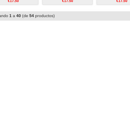
€17.50
€17.50
€17.50
ando
1
a
40
(de
54
productos)