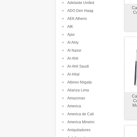
Adelaide United
Ca
ADO Den Haag
C
AEK Athens
AIK
Ajax
Al Ahly
Al Nassr
Al-Ahli
Al-Ahli Saudi
Al-Hilal
Albirex Niigata
Alianza Lima
Ca
Amazonas
C
M
America
America de Cali
America Mineiro
Aniquiladores