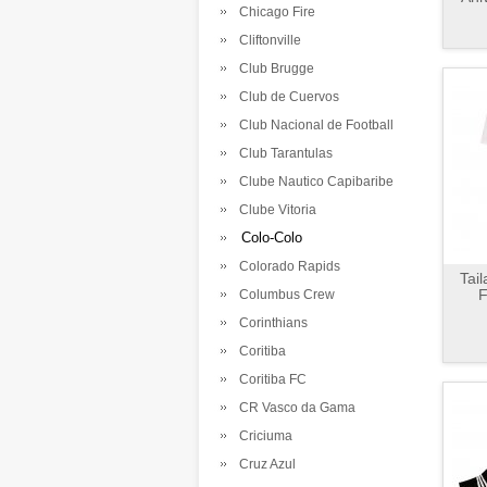
Chicago Fire
Cliftonville
Club Brugge
Club de Cuervos
Club Nacional de Football
Club Tarantulas
Clube Nautico Capibaribe
Clube Vitoria
Colo-Colo
Colorado Rapids
Tai
F
Columbus Crew
Corinthians
Coritiba
Coritiba FC
CR Vasco da Gama
Criciuma
Cruz Azul