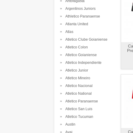
Antofagasta
Argentinos Juniors
Athletico Paranaense
Atlanta United
Atlas
Atletico Clube Goianiense
Ca
Atletico Colon
Pre
Atletico Goianiense
Atletico Independiente
Atletico Junior
Atletico Mineiro
Atletico Nacional
Atletico National
Atletico Paranaense
Atletico San Luis
Atletico Tucuman
Austin
Ca
Avai