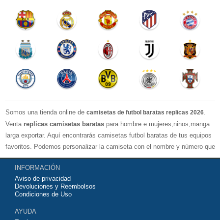
Somos una tienda online de
.
camisetas de futbol baratas replicas 2026
Venta
replicas camisetas baratas
para hombre e mujeres,ninos,manga
larga exportar. Aquí encontrarás camisetas futbol baratas de tus equipos
favoritos. Podemos personalizar la camiseta con el nombre y número que
quieras. Nuestras
camisetas de futbol replicas
son de máxima calidad
INFORMACIÓN
tailandesa por lo que estamos convencidos que quedarás muy satisfecho
Aviso de privacidad
con ella. Estas camisetas tienen un tejido transpirable por lo que te
Devoluciones y Reembolsos
servirán para jugar al fútbol o simplemente para animar a tu equipo
Condiciones de Uso
favorito. Si no disponinemos de la camiseta de fútbol que necesites
AYUDA
contáctanos y haremos lo posible para conseguirtela lo más barata