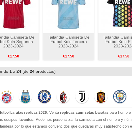
landia Camiseta De
Tailandia Camiseta De
Tailandia Cami
bol Koln Segunda
Futbol Koln Tercera
Futbol Koln P
2023-2024
2023-2024
2023-202
€17.50
€17.50
€17.50
ando
1
a
24
(de
24
productos)
. Venta
replicas camisetas baratas
para hombre e
futbol baratas replicas 2026
tus equipos favoritos. Podemos personalizar la camiseta con el nombre y nú
landesa por lo que estamos convencidos que quedarás muy satisfecho con ell