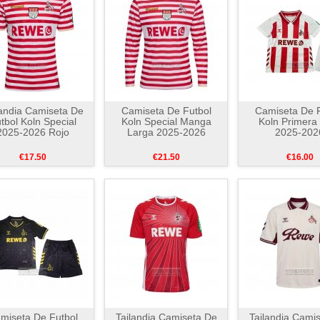
landia Camiseta De
Camiseta De Futbol
Camiseta De F
tbol Koln Special
Koln Special Manga
Koln Primera
2025-2026 Rojo
Larga 2025-2026
2025-202
€17.50
€21.50
€16.00
miseta De Futbol
Tailandia Camiseta De
Tailandia Cami