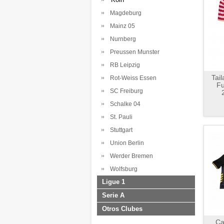
Magdeburg
Mainz 05
Nurnberg
Preussen Munster
RB Leipzig
Tai
Rot-Weiss Essen
Fu
SC Freiburg
Schalke 04
St. Pauli
Stuttgart
Union Berlin
Werder Bremen
Wolfsburg
Ligue 1
Serie A
Otros Clubes
Ca