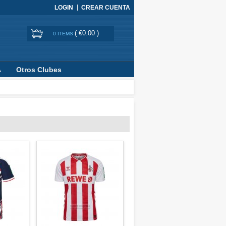
LOGIN
CREAR CUENTA
(
€0.00
)
0 ITEMS
A
Otros Clubes