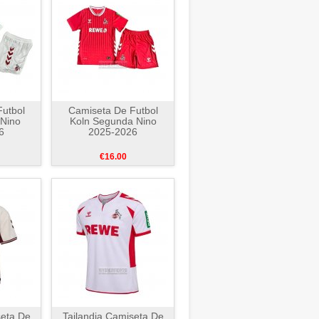
utbol
Camiseta De Futbol
 Nino
Koln Segunda Nino
6
2025-2026
€16.00
seta De
Tailandia Camiseta De