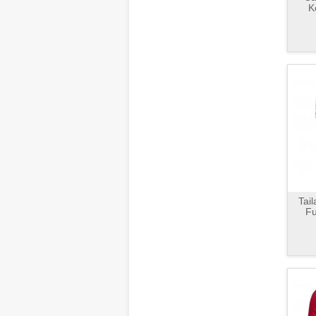
K
Tai
Fu