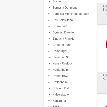
Bochum
Ca
Borussia Dortmund
Ko
Borussia Monchengladbach
Carl Zeiss Jena
Dusseldorf
Dynamo Dresden
Eintracht Frankfurt
Greuther Furth
Hamburger
Hannover 96
Hansa Rostock
Heidenheim
Ca
Hertha BSC
Ko
Hoffenheim
Holstein Kiel
Kaiserslautern
Karlsruher
Koln