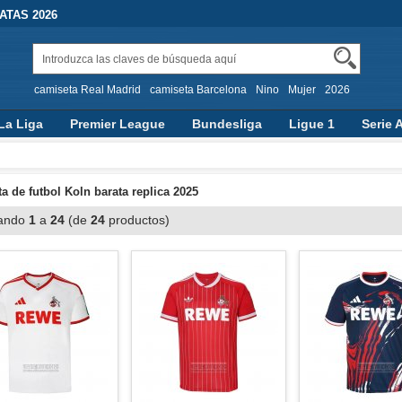
TAS 2026
camiseta Real Madrid
camiseta Barcelona
Nino
Mujer
2026
La Liga
Premier League
Bundesliga
Ligue 1
Serie 
a de futbol Koln barata replica 2025
ando
1
a
24
(de
24
productos)