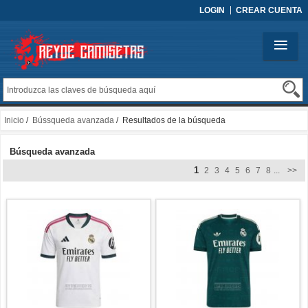
LOGIN
CREAR CUENTA
Inicio
/
Bússqueda avanzada
/ Resultados de la búsqueda
Búsqueda avanzada
1
2
3
4
5
6
7
8
...
>>