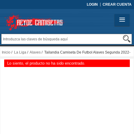
LOGIN
CREAR CUENTA
Inicio
/
La Liga
/
Alaves
/ Tailandia Camiseta De Futbol Alaves Segunda 2022-
2023
Lo siento, el producto no ha sido encontrado.