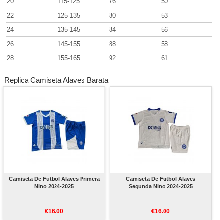
20
115-125
76
50
22
125-135
80
53
24
135-145
84
56
26
145-155
88
58
28
155-165
92
61
Replica Camiseta Alaves Barata
Camiseta De Futbol Alaves Primera
Camiseta De Futbol Alaves
Nino 2024-2025
Segunda Nino 2024-2025
€16.00
€16.00