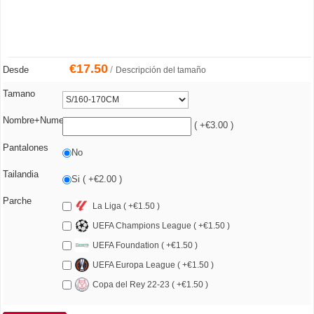
€
17.50
/
Desde
Descripción del tamaño
Tamano
Nombre+Numero
( +€3.00 )
Pantalones
No
Tailandia
Si ( +€2.00 )
Parche
La Liga ( +€1.50 )
UEFA Champions League ( +€1.50 )
UEFA Foundation ( +€1.50 )
UEFA Europa League ( +€1.50 )
Copa del Rey 22-23 ( +€1.50 )