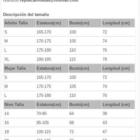
nosotros:
reydecamisetas@hotmail.com
Descripción del tamaño
Adulto Talla
Estatura(cm)
Busto(cm)
Longitud (cm)
S
165-170
100
72
M
170-175
105
74
L
175-180
110
76
XL
180-185
115
78
Mujer Talla
Estatura(cm)
Busto(cm)
Longitud (cm)
S
165-170
100
72
M
170-175
105
74
L
175-180
110
76
Nino Talla
Estatura(cm)
Busto(cm)
Longitud (cm)
14
70-95
64
39
16
95-105
68
43
18
105-115
72
47