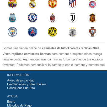
Somos una tienda online de
.
camisetas de futbol baratas replicas 2026
Venta
replicas camisetas baratas
para hombre e mujeres,ninos,manga
larga exportar. Aquí encontrarás camisetas futbol baratas de tus equipos
favoritos. Podemos personalizar la camiseta con el nombre y número que
quieras. Nuestras
camisetas de futbol replicas
son de máxima calidad
INFORMACIÓN
tailandesa por lo que estamos convencidos que quedarás muy satisfecho
Aviso de privacidad
con ella. Estas camisetas tienen un tejido transpirable por lo que te
Devoluciones y Reembolsos
servirán para jugar al fútbol o simplemente para animar a tu equipo
Condiciones de Uso
favorito. Si no disponinemos de la camiseta de fútbol que necesites
AYUDA
contáctanos y haremos lo posible para conseguirtela lo más barata
Envío
posible.
Métodos de Pago