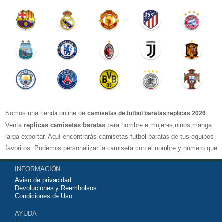
Somos una tienda online de
.
camisetas de futbol baratas replicas 2026
Venta
replicas camisetas baratas
para hombre e mujeres,ninos,manga
larga exportar. Aquí encontrarás camisetas futbol baratas de tus equipos
favoritos. Podemos personalizar la camiseta con el nombre y número que
quieras. Nuestras
camisetas de futbol replicas
son de máxima calidad
INFORMACIÓN
tailandesa por lo que estamos convencidos que quedarás muy satisfecho
Aviso de privacidad
con ella. Estas camisetas tienen un tejido transpirable por lo que te
Devoluciones y Reembolsos
servirán para jugar al fútbol o simplemente para animar a tu equipo
Condiciones de Uso
favorito. Si no disponinemos de la camiseta de fútbol que necesites
AYUDA
contáctanos y haremos lo posible para conseguirtela lo más barata