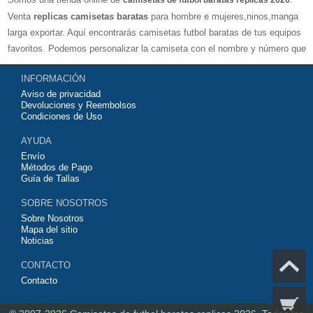
camisetas de futbol baratas replicas 2026
Venta
replicas camisetas baratas
para hombre e mujeres,ninos,manga
larga exportar. Aquí encontrarás camisetas futbol baratas de tus equipos
favoritos. Podemos personalizar la camiseta con el nombre y número que
quieras. Nuestras
camisetas de futbol replicas
son de máxima calidad
INFORMACIÓN
tailandesa por lo que estamos convencidos que quedarás muy satisfecho
Aviso de privacidad
con ella. Estas camisetas tienen un tejido transpirable por lo que te
Devoluciones y Reembolsos
servirán para jugar al fútbol o simplemente para animar a tu equipo
Condiciones de Uso
favorito. Si no disponinemos de la camiseta de fútbol que necesites
AYUDA
contáctanos y haremos lo posible para conseguirtela lo más barata
Envío
posible.
Métodos de Pago
Guía de Tallas
SOBRE NOSOTROS
Sobre Nosotros
Mapa del sitio
Noticias
CONTACTO
Contacto