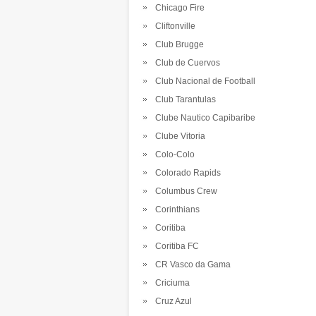
Chicago Fire
Cliftonville
Club Brugge
Club de Cuervos
Club Nacional de Football
Club Tarantulas
Clube Nautico Capibaribe
Clube Vitoria
Colo-Colo
Colorado Rapids
Columbus Crew
Corinthians
Coritiba
Coritiba FC
CR Vasco da Gama
Criciuma
Cruz Azul