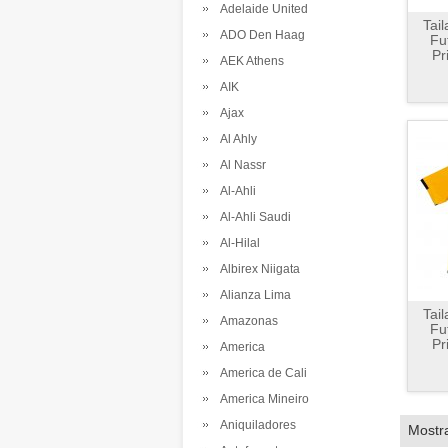
Adelaide United
Tai
ADO Den Haag
Fu
Pr
AEK Athens
AIK
Ajax
Al Ahly
Al Nassr
Al-Ahli
Al-Ahli Saudi
Al-Hilal
Albirex Niigata
Alianza Lima
Tai
Amazonas
Fu
Pr
America
America de Cali
America Mineiro
Aniquiladores
Mostr