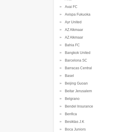
Avai FC
Avispa Fukuoka
Ayr United
AZ Alkmaar
AZ Alkmaar
Bahia FC
Bangkok United
Barcelona SC
Barracas Central
Basel
Beijing Guoan
Beitar Jerusalem
Belgrano
Bendel Insurance
Benfica
Besiktas J.K
Boca Juniors