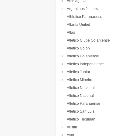
Antofagasta
Argentinos Juniors
Athletico Paranaense
Atlanta United
Atlas
Atletico Clube Goianiense
Atletico Colon
Atletico Goianiense
Atletico Independiente
Atletico Junior
Atletico Mineiro
Atletico Nacional
Atletico National
Atletico Paranaense
Atletico San Luis
Atletico Tucuman
Austin
Avai