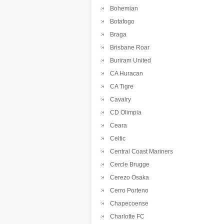
Bohemian
Botafogo
Braga
Brisbane Roar
Buriram United
CA Huracan
CA Tigre
Cavalry
CD Olimpia
Ceara
Celtic
Central Coast Mariners
Cercle Brugge
Cerezo Osaka
Cerro Porteno
Chapecoense
Charlotte FC