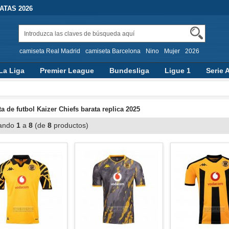
TAS 2026
camiseta Real Madrid
camiseta Barcelona
Nino
Mujer
2026
La Liga
Premier League
Bundesliga
Ligue 1
Serie 
a de futbol Kaizer Chiefs barata replica 2025
ando
1
a
8
(de
8
productos)