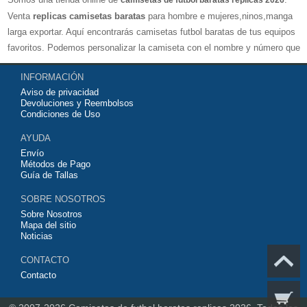
camisetas de futbol baratas replicas 2026
Venta
replicas camisetas baratas
para hombre e mujeres,ninos,manga
larga exportar. Aquí encontrarás camisetas futbol baratas de tus equipos
favoritos. Podemos personalizar la camiseta con el nombre y número que
quieras. Nuestras
camisetas de futbol replicas
son de máxima calidad
INFORMACIÓN
tailandesa por lo que estamos convencidos que quedarás muy satisfecho
Aviso de privacidad
con ella. Estas camisetas tienen un tejido transpirable por lo que te
Devoluciones y Reembolsos
servirán para jugar al fútbol o simplemente para animar a tu equipo
Condiciones de Uso
favorito. Si no disponinemos de la camiseta de fútbol que necesites
AYUDA
contáctanos y haremos lo posible para conseguirtela lo más barata
Envío
posible.
Métodos de Pago
Guía de Tallas
SOBRE NOSOTROS
Sobre Nosotros
Mapa del sitio
Noticias
CONTACTO
Contacto