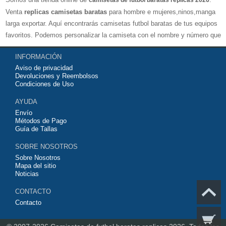
camisetas de futbol baratas replicas 2026
Venta
replicas camisetas baratas
para hombre e mujeres,ninos,manga
larga exportar. Aquí encontrarás camisetas futbol baratas de tus equipos
favoritos. Podemos personalizar la camiseta con el nombre y número que
quieras. Nuestras
camisetas de futbol replicas
son de máxima calidad
INFORMACIÓN
tailandesa por lo que estamos convencidos que quedarás muy satisfecho
Aviso de privacidad
con ella. Estas camisetas tienen un tejido transpirable por lo que te
Devoluciones y Reembolsos
servirán para jugar al fútbol o simplemente para animar a tu equipo
Condiciones de Uso
favorito. Si no disponinemos de la camiseta de fútbol que necesites
AYUDA
contáctanos y haremos lo posible para conseguirtela lo más barata
Envío
posible.
Métodos de Pago
Guía de Tallas
SOBRE NOSOTROS
Sobre Nosotros
Mapa del sitio
Noticias
CONTACTO
Contacto