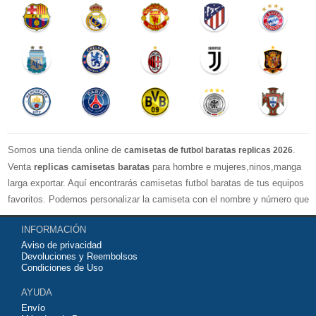
Somos una tienda online de
.
camisetas de futbol baratas replicas 2026
Venta
replicas camisetas baratas
para hombre e mujeres,ninos,manga
larga exportar. Aquí encontrarás camisetas futbol baratas de tus equipos
favoritos. Podemos personalizar la camiseta con el nombre y número que
quieras. Nuestras
camisetas de futbol replicas
son de máxima calidad
INFORMACIÓN
tailandesa por lo que estamos convencidos que quedarás muy satisfecho
Aviso de privacidad
con ella. Estas camisetas tienen un tejido transpirable por lo que te
Devoluciones y Reembolsos
servirán para jugar al fútbol o simplemente para animar a tu equipo
Condiciones de Uso
favorito. Si no disponinemos de la camiseta de fútbol que necesites
AYUDA
contáctanos y haremos lo posible para conseguirtela lo más barata
Envío
posible.