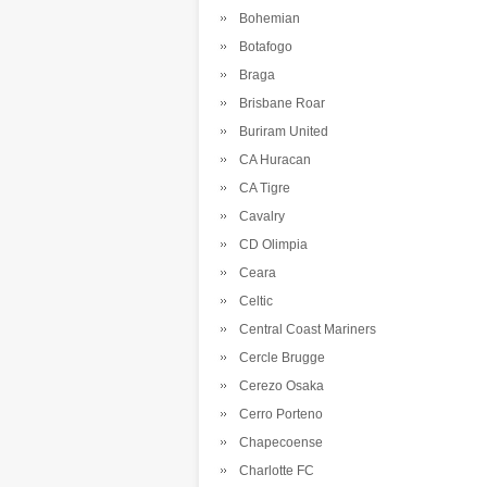
Bohemian
Botafogo
Braga
Brisbane Roar
Buriram United
CA Huracan
CA Tigre
Cavalry
CD Olimpia
Ceara
Celtic
Central Coast Mariners
Cercle Brugge
Cerezo Osaka
Cerro Porteno
Chapecoense
Charlotte FC