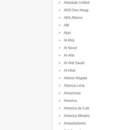
Adelaide United
ADO Den Haag
AEK Athens
AIK
Ajax
Al Ahly
Al Nassr
Al-Ahli
Al-Ahli Saudi
Al-Hilal
Albirex Niigata
Alianza Lima
Amazonas
America
America de Cali
America Mineiro
Aniquiladores