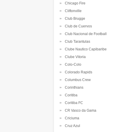
Chicago Fire
Cliftonville
Club Brugge
Club de Cuervos
Club Nacional de Football
Club Tarantulas
Clube Nautico Capibaribe
Clube Vitoria
Colo-Colo
Colorado Rapids
Columbus Crew
Corinthians
Coritiba
Coritiba FC
CR Vasco da Gama
Criciuma
Cruz Azul