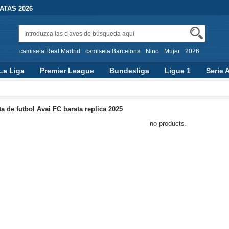
TAS 2026
camiseta Real Madrid
camiseta Barcelona
Nino
Mujer
2026
La Liga
Premier League
Bundesliga
Ligue 1
Serie 
a de futbol Avai FC barata replica 2025
no products.