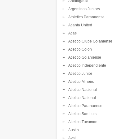
Antofagasta
Argentinos Juniors
Athletico Paranaense
Atlanta United
Atlas
Atletico Clube Goianiense
Atletico Colon
Atletico Goianiense
Atletico Independiente
Atletico Junior
Atletico Mineiro
Atletico Nacional
Atletico National
Atletico Paranaense
Atletico San Luis
Atletico Tucuman
Austin
Avai