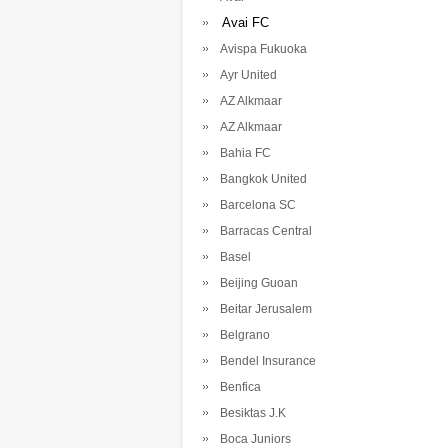
Avai FC
Avispa Fukuoka
Ayr United
AZ Alkmaar
AZ Alkmaar
Bahia FC
Bangkok United
Barcelona SC
Barracas Central
Basel
Beijing Guoan
Beitar Jerusalem
Belgrano
Bendel Insurance
Benfica
Besiktas J.K
Boca Juniors