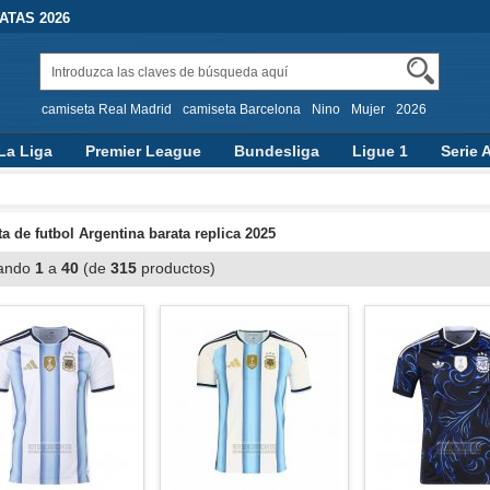
TAS 2026
camiseta Real Madrid
camiseta Barcelona
Nino
Mujer
2026
La Liga
Premier League
Bundesliga
Ligue 1
Serie 
a de futbol Argentina barata replica 2025
ando
1
a
40
(de
315
productos)