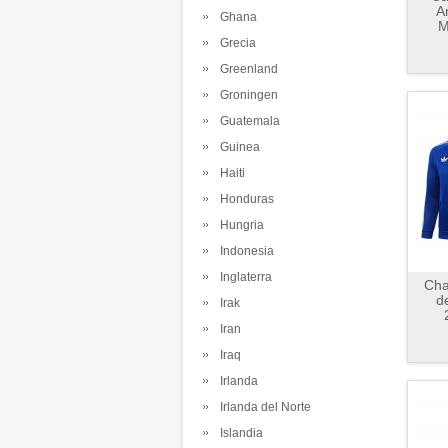
A
Ghana
M
Grecia
Greenland
Groningen
Guatemala
Guinea
Haiti
Honduras
Hungria
Indonesia
Inglaterra
Cha
d
Irak
Iran
Iraq
Irlanda
Irlanda del Norte
Islandia