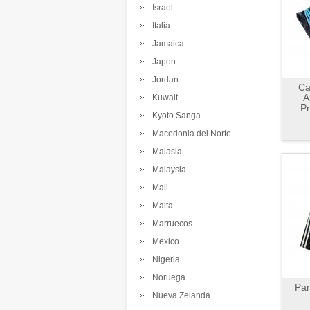
Israel
Italia
Jamaica
Japon
Jordan
Ca
A
Kuwait
Pr
Kyoto Sanga
Macedonia del Norte
Malasia
Malaysia
Mali
Malta
Marruecos
Mexico
Nigeria
Noruega
Pan
Nueva Zelanda