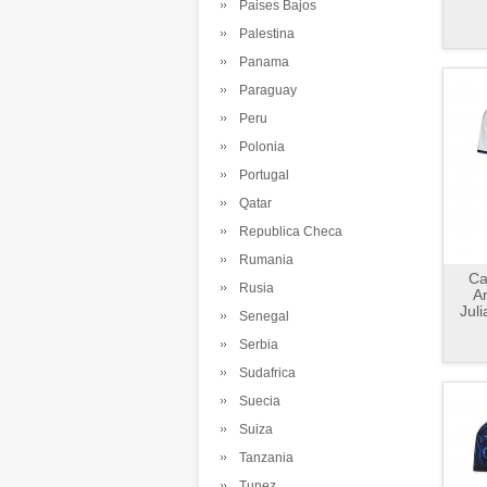
Paises Bajos
Palestina
Panama
Paraguay
Peru
Polonia
Portugal
Qatar
Republica Checa
Rumania
Ca
Rusia
A
Jul
Senegal
Serbia
Sudafrica
Suecia
Suiza
Tanzania
Tunez