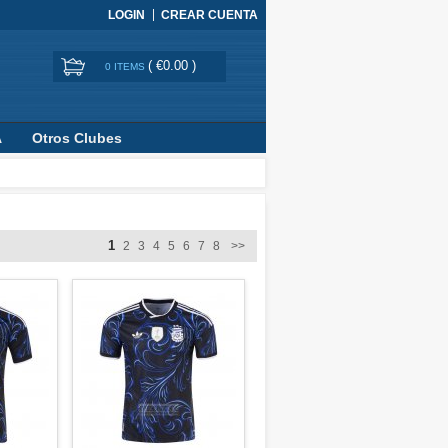
LOGIN
CREAR CUENTA
(
€0.00
)
0 ITEMS
A
Otros Clubes
1
2
3
4
5
6
7
8
>>