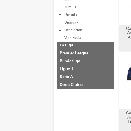
Turquia
Ucrania
Uruguay
Ca
Uzbekistan
A
A
Venezuela
La Liga
Premier League
Bundesliga
Ligue 1
Serie A
Otros Clubes
Ca
A
L