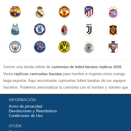
Somos una tienda online de
.
camisetas de futbol baratas replicas 2026
Venta
replicas camisetas baratas
para hombre e mujeres,ninos,manga
larga exportar. Aquí encontrarás camisetas futbol baratas de tus equipos
favoritos. Podemos personalizar la camiseta con el nombre y número que
quieras. Nuestras
camisetas de futbol replicas
son de máxima calidad
INFORMACIÓN
tailandesa por lo que estamos convencidos que quedarás muy satisfecho
Aviso de privacidad
con ella. Estas camisetas tienen un tejido transpirable por lo que te
Devoluciones y Reembolsos
servirán para jugar al fútbol o simplemente para animar a tu equipo
Condiciones de Uso
favorito. Si no disponinemos de la camiseta de fútbol que necesites
AYUDA
contáctanos y haremos lo posible para conseguirtela lo más barata