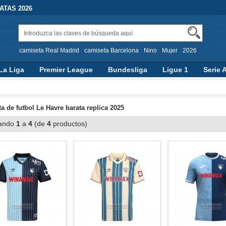
TAS 2026
camiseta Real Madrid
camiseta Barcelona
Nino
Mujer
2026
La Liga
Premier League
Bundesliga
Ligue 1
Serie 
a de futbol Le Havre barata replica 2025
ando
1
a
4
(de
4
productos)