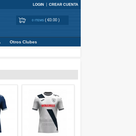
LOGIN
CREAR CUENTA
(
€0.00
)
0 ITEMS
A
Otros Clubes