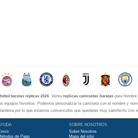
. Venta
replicas camisetas baratas
para hombre e
futbol baratas replicas 2026
tus equipos favoritos. Podemos personalizar la camiseta con el nombre y nú
landesa por lo que estamos convencidos que quedarás muy satisfecho con ell
ugar al fútbol o simplemente para animar a tu equipo favorito. Si no disponine
seguirtela lo más barata posible.
AYUDA
SOBRE NOSOTROS
Envío
Sobre Nosotros
Métodos de Pago
Mapa del sitio