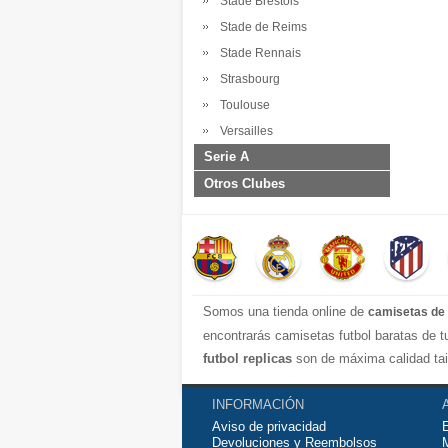
Stade Brestois
Stade de Reims
Stade Rennais
Strasbourg
Toulouse
Versailles
Serie A
Otros Clubes
Somos una tienda online de
camisetas de 
encontrarás camisetas futbol baratas de 
futbol replicas
son de máxima calidad tai
transpirable por lo que te servirán para j
contáctanos y haremos lo posible para con
INFORMACIÓN
Aviso de privacidad
Devoluciones y Reembolsos