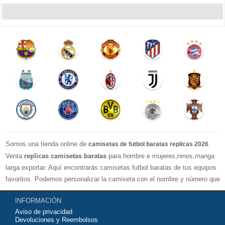
Somos una tienda online de
.
camisetas de futbol baratas replicas 2026
Venta
replicas camisetas baratas
para hombre e mujeres,ninos,manga
larga exportar. Aquí encontrarás camisetas futbol baratas de tus equipos
favoritos. Podemos personalizar la camiseta con el nombre y número que
quieras. Nuestras
camisetas de futbol replicas
son de máxima calidad
INFORMACIÓN
tailandesa por lo que estamos convencidos que quedarás muy satisfecho
Aviso de privacidad
con ella. Estas camisetas tienen un tejido transpirable por lo que te
Devoluciones y Reembolsos