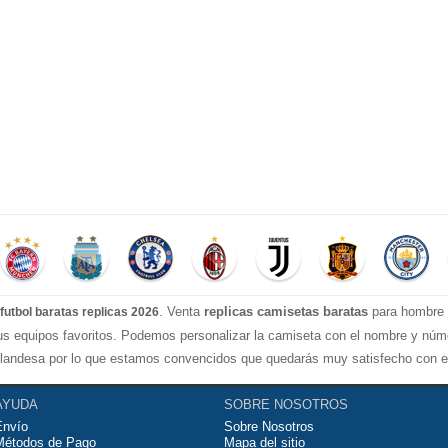
. Venta
replicas camisetas baratas
para hombre e
futbol baratas replicas 2026
tus equipos favoritos. Podemos personalizar la camiseta con el nombre y nú
landesa por lo que estamos convencidos que quedarás muy satisfecho con ell
ugar al fútbol o simplemente para animar a tu equipo favorito. Si no disponine
seguirtela lo más barata posible.
AYUDA
SOBRE NOSOTROS
Envío
Sobre Nosotros
Métodos de Pago
Mapa del sitio