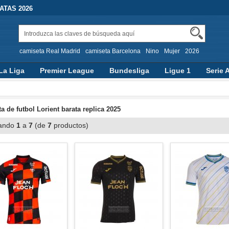
TAS 2026
camiseta Real Madrid
camiseta Barcelona
Nino
Mujer
2026
La Liga
Premier League
Bundesliga
Ligue 1
Serie 
a de futbol Lorient barata replica 2025
ando
1
a
7
(de
7
productos)