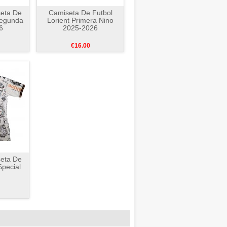
seta De
Camiseta De Futbol
Segunda
Lorient Primera Nino
6
2025-2026
€16.00
seta De
Special