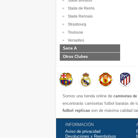
Stade Brestois
Stade de Reims
Stade Rennais
Strasbourg
Toulouse
Versailles
Serie A
Otros Clubes
Somos una tienda online de
camisetas de 
encontrarás camisetas futbol baratas de 
futbol replicas
son de máxima calidad tai
transpirable por lo que te servirán para j
contáctanos y haremos lo posible para con
INFORMACIÓN
Aviso de privacidad
Devoluciones y Reembolsos