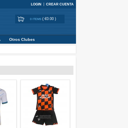
LOGIN
CREAR CUENTA
(
€0.00
)
0 ITEMS
A
Otros Clubes