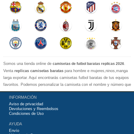
Somos una tienda online de
.
camisetas de futbol baratas replicas 2026
Venta
replicas camisetas baratas
para hombre e mujeres,ninos,manga
larga exportar. Aquí encontrarás camisetas futbol baratas de tus equipos
favoritos. Podemos personalizar la camiseta con el nombre y número que
quieras. Nuestras
camisetas de futbol replicas
son de máxima calidad
INFORMACIÓN
tailandesa por lo que estamos convencidos que quedarás muy satisfecho
Aviso de privacidad
con ella. Estas camisetas tienen un tejido transpirable por lo que te
Devoluciones y Reembolsos
servirán para jugar al fútbol o simplemente para animar a tu equipo
Condiciones de Uso
favorito. Si no disponinemos de la camiseta de fútbol que necesites
AYUDA
contáctanos y haremos lo posible para conseguirtela lo más barata
Envío
posible.