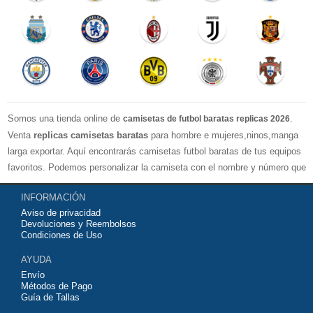
Somos una tienda online de
.
camisetas de futbol baratas replicas 2026
Venta
replicas camisetas baratas
para hombre e mujeres,ninos,manga
larga exportar. Aquí encontrarás camisetas futbol baratas de tus equipos
favoritos. Podemos personalizar la camiseta con el nombre y número que
quieras. Nuestras
camisetas de futbol replicas
son de máxima calidad
INFORMACIÓN
tailandesa por lo que estamos convencidos que quedarás muy satisfecho
Aviso de privacidad
con ella. Estas camisetas tienen un tejido transpirable por lo que te
Devoluciones y Reembolsos
servirán para jugar al fútbol o simplemente para animar a tu equipo
Condiciones de Uso
favorito. Si no disponinemos de la camiseta de fútbol que necesites
AYUDA
contáctanos y haremos lo posible para conseguirtela lo más barata
Envío
posible.
Métodos de Pago
Guía de Tallas