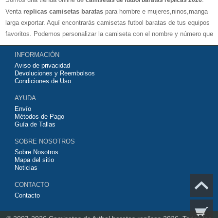
camisetas de futbol baratas replicas 2026
Venta
replicas camisetas baratas
para hombre e mujeres,ninos,manga
larga exportar. Aquí encontrarás camisetas futbol baratas de tus equipos
favoritos. Podemos personalizar la camiseta con el nombre y número que
quieras. Nuestras
camisetas de futbol replicas
son de máxima calidad
INFORMACIÓN
tailandesa por lo que estamos convencidos que quedarás muy satisfecho
Aviso de privacidad
con ella. Estas camisetas tienen un tejido transpirable por lo que te
Devoluciones y Reembolsos
servirán para jugar al fútbol o simplemente para animar a tu equipo
Condiciones de Uso
favorito. Si no disponinemos de la camiseta de fútbol que necesites
AYUDA
contáctanos y haremos lo posible para conseguirtela lo más barata
Envío
posible.
Métodos de Pago
Guía de Tallas
SOBRE NOSOTROS
Sobre Nosotros
Mapa del sitio
Noticias
CONTACTO
Contacto