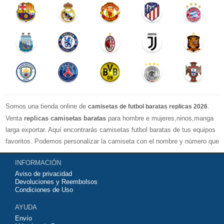
Somos una tienda online de
.
camisetas de futbol baratas replicas 2026
Venta
replicas camisetas baratas
para hombre e mujeres,ninos,manga
larga exportar. Aquí encontrarás camisetas futbol baratas de tus equipos
favoritos. Podemos personalizar la camiseta con el nombre y número que
quieras. Nuestras
camisetas de futbol replicas
son de máxima calidad
INFORMACIÓN
tailandesa por lo que estamos convencidos que quedarás muy satisfecho
Aviso de privacidad
con ella. Estas camisetas tienen un tejido transpirable por lo que te
Devoluciones y Reembolsos
servirán para jugar al fútbol o simplemente para animar a tu equipo
Condiciones de Uso
favorito. Si no disponinemos de la camiseta de fútbol que necesites
AYUDA
contáctanos y haremos lo posible para conseguirtela lo más barata
Envío
posible.