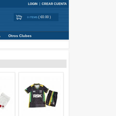
LOGIN
CREAR CUENTA
(
€0.00
)
0 ITEMS
A
Otros Clubes