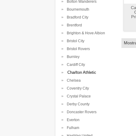
Bolton Wanderers
Ca
Bournemouth
Pr
Bradford City
Brentford
Brighton & Hove Albion
Bristol City
Mostr
Bristol Rovers
Burnley
Cardiff City
Charlton Athletic
Chelsea
Coventry City
Crystal Palace
Derby County
Doncaster Rovers
Everton
Fulham
Hashtag United