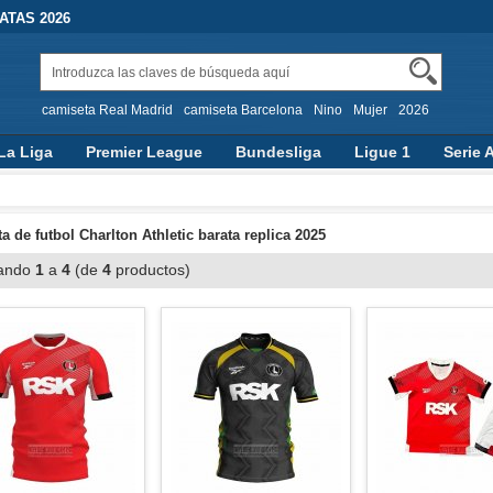
TAS 2026
camiseta Real Madrid
camiseta Barcelona
Nino
Mujer
2026
La Liga
Premier League
Bundesliga
Ligue 1
Serie 
a de futbol Charlton Athletic barata replica 2025
ando
1
a
4
(de
4
productos)