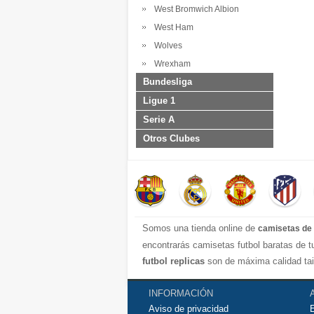
West Bromwich Albion
West Ham
Wolves
Wrexham
Bundesliga
Ligue 1
Serie A
Otros Clubes
Somos una tienda online de
camisetas de 
encontrarás camisetas futbol baratas de 
futbol replicas
son de máxima calidad tai
transpirable por lo que te servirán para j
contáctanos y haremos lo posible para con
INFORMACIÓN
Aviso de privacidad