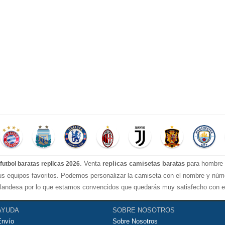
. Venta
replicas camisetas baratas
para hombre e
futbol baratas replicas 2026
tus equipos favoritos. Podemos personalizar la camiseta con el nombre y nú
landesa por lo que estamos convencidos que quedarás muy satisfecho con ell
ugar al fútbol o simplemente para animar a tu equipo favorito. Si no disponine
seguirtela lo más barata posible.
AYUDA
SOBRE NOSOTROS
Envío
Sobre Nosotros