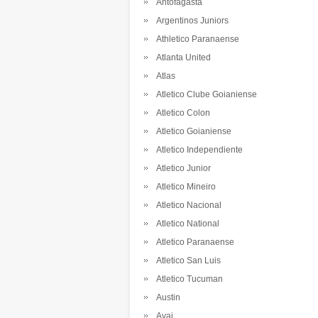
Antofagasta
Argentinos Juniors
Athletico Paranaense
Atlanta United
Atlas
Atletico Clube Goianiense
Atletico Colon
Atletico Goianiense
Atletico Independiente
Atletico Junior
Atletico Mineiro
Atletico Nacional
Atletico National
Atletico Paranaense
Atletico San Luis
Atletico Tucuman
Austin
Avai