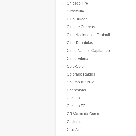
Chicago Fire
Cliftonville
Club Brugge
Club de Cuervos
Club Nacional de Football
Club Tarantulas
Clube Nautico Capibaribe
Clube Vitoria
Colo-Colo
Colorado Rapids
Columbus Crew
Corinthians
Coritiba
Coritiba FC
CR Vasco da Gama
Criciuma
Cruz Azul