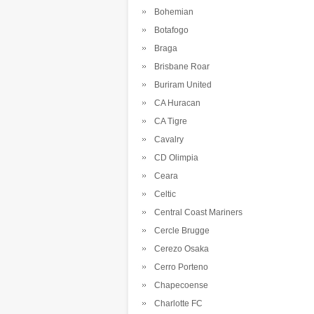
Bohemian
Botafogo
Braga
Brisbane Roar
Buriram United
CA Huracan
CA Tigre
Cavalry
CD Olimpia
Ceara
Celtic
Central Coast Mariners
Cercle Brugge
Cerezo Osaka
Cerro Porteno
Chapecoense
Charlotte FC