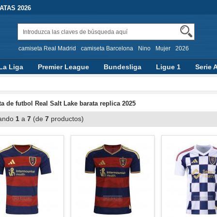
TAS 2026
camiseta Real Madrid
camiseta Barcelona
Nino
Mujer
2026
La Liga
Premier League
Bundesliga
Ligue 1
Serie 
a de futbol Real Salt Lake barata replica 2025
ando
1
a
7
(de
7
productos)