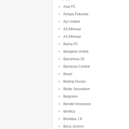
Avai FC
Avispa Fukuoka
Ayr United
AZ Alkmaar
AZ Alkmaar
Bahia FC
Bangkok United
Barcelona SC
Barracas Central
Basel
Beijing Guoan
Beitar Jerusalem
Belgrano
Bendel Insurance
Benfica
Besiktas J.K
Boca Juniors