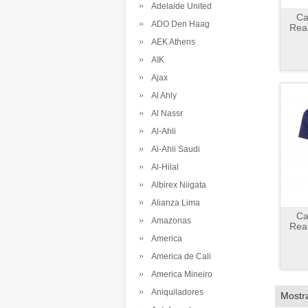
Adelaide United
Ca
ADO Den Haag
Real
AEK Athens
AIK
Ajax
Al Ahly
Al Nassr
Al-Ahli
Al-Ahli Saudi
Al-Hilal
Albirex Niigata
Alianza Lima
Ca
Amazonas
Real
America
America de Cali
America Mineiro
Aniquiladores
Mostr