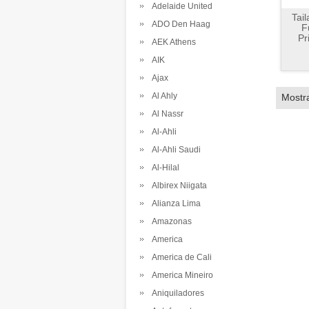
Adelaide United
Tai
ADO Den Haag
F
Pr
AEK Athens
AIK
Ajax
Al Ahly
Mostr
Al Nassr
Al-Ahli
Al-Ahli Saudi
Al-Hilal
Albirex Niigata
Alianza Lima
Amazonas
America
America de Cali
America Mineiro
Aniquiladores