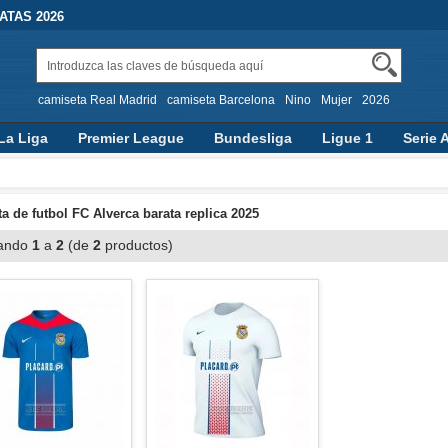
TAS 2026
camiseta Real Madrid
camiseta Barcelona
Nino
Mujer
2026
La Liga
Premier League
Bundesliga
Ligue 1
Serie 
a de futbol FC Alverca barata replica 2025
ando
1
a
2
(de
2
productos)