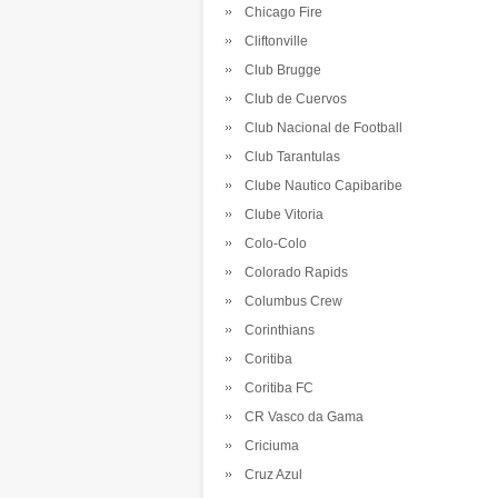
Chicago Fire
Cliftonville
Club Brugge
Club de Cuervos
Club Nacional de Football
Club Tarantulas
Clube Nautico Capibaribe
Clube Vitoria
Colo-Colo
Colorado Rapids
Columbus Crew
Corinthians
Coritiba
Coritiba FC
CR Vasco da Gama
Criciuma
Cruz Azul