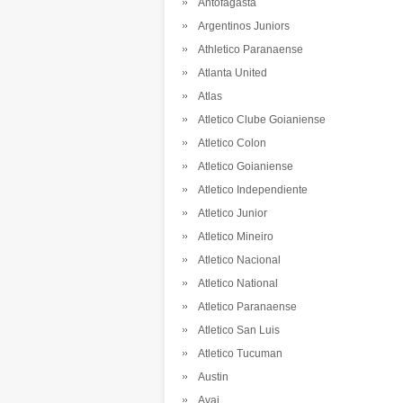
Antofagasta
Argentinos Juniors
Athletico Paranaense
Atlanta United
Atlas
Atletico Clube Goianiense
Atletico Colon
Atletico Goianiense
Atletico Independiente
Atletico Junior
Atletico Mineiro
Atletico Nacional
Atletico National
Atletico Paranaense
Atletico San Luis
Atletico Tucuman
Austin
Avai