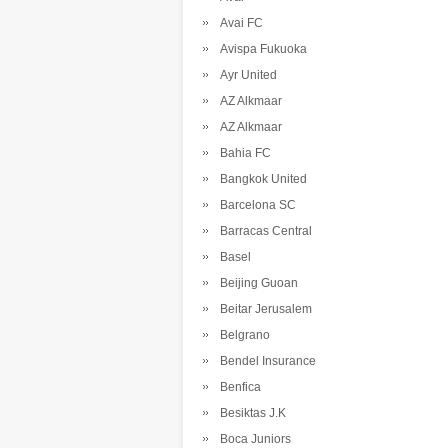
Avai FC
Avispa Fukuoka
Ayr United
AZ Alkmaar
AZ Alkmaar
Bahia FC
Bangkok United
Barcelona SC
Barracas Central
Basel
Beijing Guoan
Beitar Jerusalem
Belgrano
Bendel Insurance
Benfica
Besiktas J.K
Boca Juniors