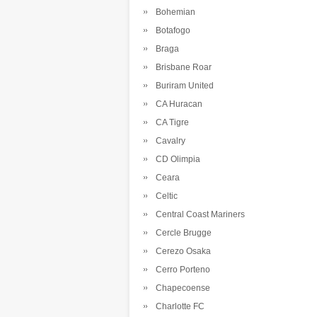
Bohemian
Botafogo
Braga
Brisbane Roar
Buriram United
CA Huracan
CA Tigre
Cavalry
CD Olimpia
Ceara
Celtic
Central Coast Mariners
Cercle Brugge
Cerezo Osaka
Cerro Porteno
Chapecoense
Charlotte FC