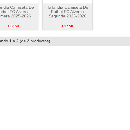
landia Camiseta De
Tailandia Camiseta De
utbol FC Alverca
Futbol FC Alverca
imera 2025-2026
Segunda 2025-2026
€17.50
€17.50
ando
1
a
2
(de
2
productos)