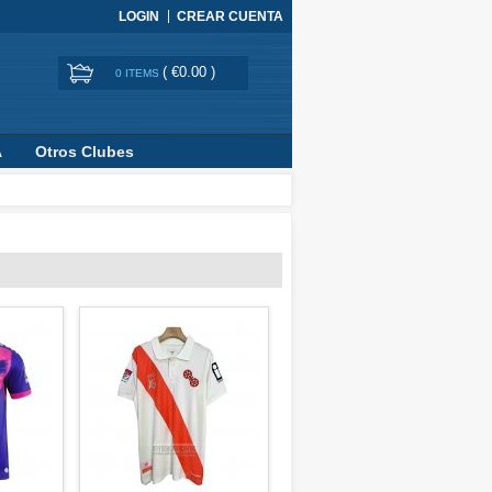
LOGIN
CREAR CUENTA
(
€0.00
)
0 ITEMS
A
Otros Clubes