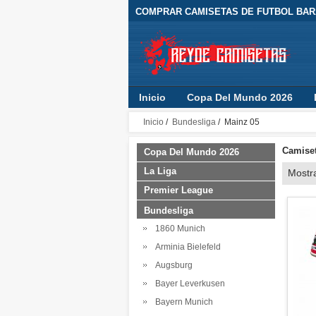
COMPRAR CAMISETAS DE FUTBOL BARA
Inicio
Copa Del Mundo 2026
Inicio
/
Bundesliga
/ Mainz 05
Camiset
Copa Del Mundo 2026
La Liga
Mostr
Premier League
Bundesliga
1860 Munich
Arminia Bielefeld
Augsburg
Bayer Leverkusen
Bayern Munich