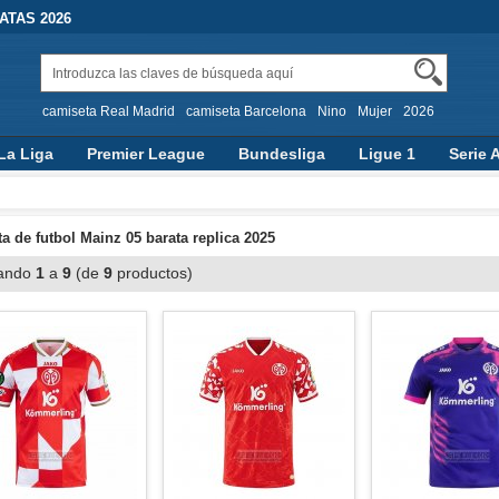
TAS 2026
camiseta Real Madrid
camiseta Barcelona
Nino
Mujer
2026
La Liga
Premier League
Bundesliga
Ligue 1
Serie 
a de futbol Mainz 05 barata replica 2025
ando
1
a
9
(de
9
productos)