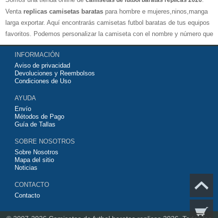
camisetas de futbol baratas replicas 2026
Venta
replicas camisetas baratas
para hombre e mujeres,ninos,manga
larga exportar. Aquí encontrarás camisetas futbol baratas de tus equipos
favoritos. Podemos personalizar la camiseta con el nombre y número que
quieras. Nuestras
camisetas de futbol replicas
son de máxima calidad
INFORMACIÓN
tailandesa por lo que estamos convencidos que quedarás muy satisfecho
Aviso de privacidad
con ella. Estas camisetas tienen un tejido transpirable por lo que te
Devoluciones y Reembolsos
servirán para jugar al fútbol o simplemente para animar a tu equipo
Condiciones de Uso
favorito. Si no disponinemos de la camiseta de fútbol que necesites
AYUDA
contáctanos y haremos lo posible para conseguirtela lo más barata
Envío
posible.
Métodos de Pago
Guía de Tallas
SOBRE NOSOTROS
Sobre Nosotros
Mapa del sitio
Noticias
CONTACTO
Contacto