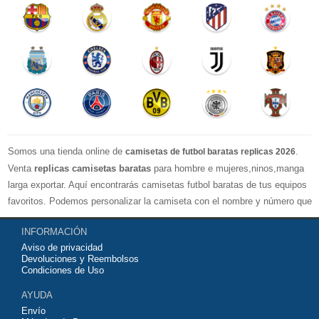
Somos una tienda online de
.
camisetas de futbol baratas replicas 2026
Venta
replicas camisetas baratas
para hombre e mujeres,ninos,manga
larga exportar. Aquí encontrarás camisetas futbol baratas de tus equipos
favoritos. Podemos personalizar la camiseta con el nombre y número que
quieras. Nuestras
camisetas de futbol replicas
son de máxima calidad
INFORMACIÓN
tailandesa por lo que estamos convencidos que quedarás muy satisfecho
Aviso de privacidad
con ella. Estas camisetas tienen un tejido transpirable por lo que te
Devoluciones y Reembolsos
servirán para jugar al fútbol o simplemente para animar a tu equipo
Condiciones de Uso
favorito. Si no disponinemos de la camiseta de fútbol que necesites
AYUDA
contáctanos y haremos lo posible para conseguirtela lo más barata
Envío
posible.