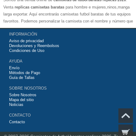
camisetas de futbol baratas replicas 2026
Venta
replicas camisetas baratas
para hombre e mujeres,ninos,manga
larga exportar. Aquí encontrarás camisetas futbol baratas de tus equipos
favoritos. Podemos personalizar la camiseta con el nombre y número que
quieras. Nuestras
camisetas de futbol replicas
son de máxima calidad
INFORMACIÓN
tailandesa por lo que estamos convencidos que quedarás muy satisfecho
Aviso de privacidad
con ella. Estas camisetas tienen un tejido transpirable por lo que te
Devoluciones y Reembolsos
servirán para jugar al fútbol o simplemente para animar a tu equipo
Condiciones de Uso
favorito. Si no disponinemos de la camiseta de fútbol que necesites
AYUDA
contáctanos y haremos lo posible para conseguirtela lo más barata
Envío
posible.
Métodos de Pago
Guía de Tallas
SOBRE NOSOTROS
Sobre Nosotros
Mapa del sitio
Noticias
CONTACTO
Contacto