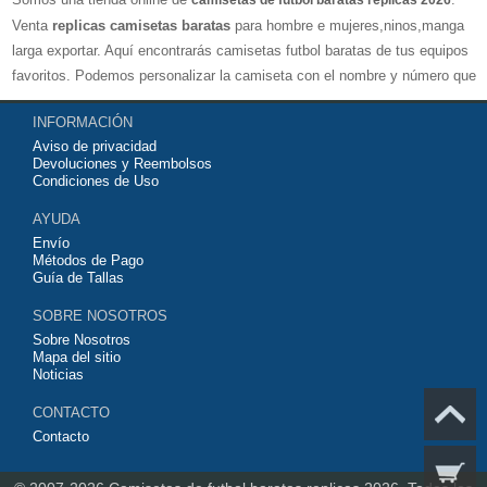
camisetas de futbol baratas replicas 2026
Venta
replicas camisetas baratas
para hombre e mujeres,ninos,manga
larga exportar. Aquí encontrarás camisetas futbol baratas de tus equipos
favoritos. Podemos personalizar la camiseta con el nombre y número que
quieras. Nuestras
camisetas de futbol replicas
son de máxima calidad
INFORMACIÓN
tailandesa por lo que estamos convencidos que quedarás muy satisfecho
Aviso de privacidad
con ella. Estas camisetas tienen un tejido transpirable por lo que te
Devoluciones y Reembolsos
servirán para jugar al fútbol o simplemente para animar a tu equipo
Condiciones de Uso
favorito. Si no disponinemos de la camiseta de fútbol que necesites
AYUDA
contáctanos y haremos lo posible para conseguirtela lo más barata
Envío
posible.
Métodos de Pago
Guía de Tallas
SOBRE NOSOTROS
Sobre Nosotros
Mapa del sitio
Noticias
CONTACTO
Contacto