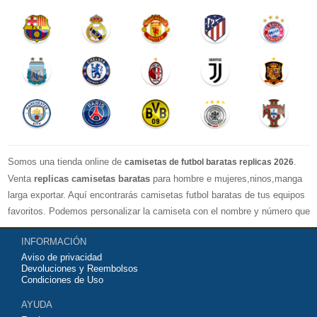
Somos una tienda online de
.
camisetas de futbol baratas replicas 2026
Venta
replicas camisetas baratas
para hombre e mujeres,ninos,manga
larga exportar. Aquí encontrarás camisetas futbol baratas de tus equipos
favoritos. Podemos personalizar la camiseta con el nombre y número que
quieras. Nuestras
camisetas de futbol replicas
son de máxima calidad
INFORMACIÓN
tailandesa por lo que estamos convencidos que quedarás muy satisfecho
Aviso de privacidad
con ella. Estas camisetas tienen un tejido transpirable por lo que te
Devoluciones y Reembolsos
servirán para jugar al fútbol o simplemente para animar a tu equipo
Condiciones de Uso
favorito. Si no disponinemos de la camiseta de fútbol que necesites
AYUDA
contáctanos y haremos lo posible para conseguirtela lo más barata