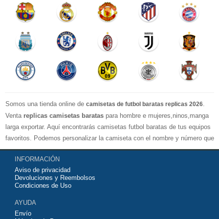
Somos una tienda online de
.
camisetas de futbol baratas replicas 2026
Venta
replicas camisetas baratas
para hombre e mujeres,ninos,manga
larga exportar. Aquí encontrarás camisetas futbol baratas de tus equipos
favoritos. Podemos personalizar la camiseta con el nombre y número que
quieras. Nuestras
camisetas de futbol replicas
son de máxima calidad
INFORMACIÓN
tailandesa por lo que estamos convencidos que quedarás muy satisfecho
Aviso de privacidad
con ella. Estas camisetas tienen un tejido transpirable por lo que te
Devoluciones y Reembolsos
servirán para jugar al fútbol o simplemente para animar a tu equipo
Condiciones de Uso
favorito. Si no disponinemos de la camiseta de fútbol que necesites
AYUDA
contáctanos y haremos lo posible para conseguirtela lo más barata
Envío
posible.