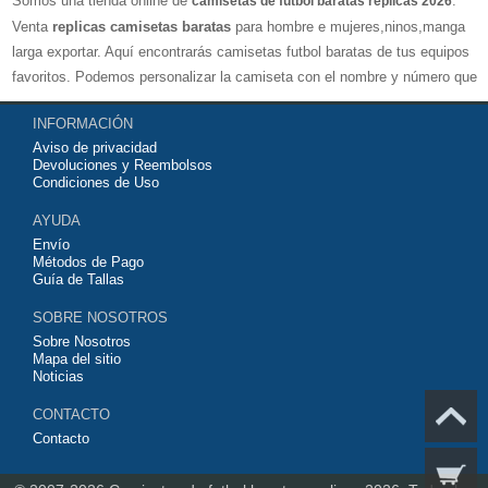
Somos una tienda online de
.
camisetas de futbol baratas replicas 2026
Venta
replicas camisetas baratas
para hombre e mujeres,ninos,manga
larga exportar. Aquí encontrarás camisetas futbol baratas de tus equipos
favoritos. Podemos personalizar la camiseta con el nombre y número que
quieras. Nuestras
camisetas de futbol replicas
son de máxima calidad
INFORMACIÓN
tailandesa por lo que estamos convencidos que quedarás muy satisfecho
Aviso de privacidad
con ella. Estas camisetas tienen un tejido transpirable por lo que te
Devoluciones y Reembolsos
servirán para jugar al fútbol o simplemente para animar a tu equipo
Condiciones de Uso
favorito. Si no disponinemos de la camiseta de fútbol que necesites
AYUDA
contáctanos y haremos lo posible para conseguirtela lo más barata
Envío
posible.
Métodos de Pago
Guía de Tallas
SOBRE NOSOTROS
Sobre Nosotros
Mapa del sitio
Noticias
CONTACTO
Contacto