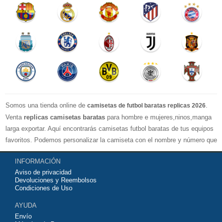
Somos una tienda online de
.
camisetas de futbol baratas replicas 2026
Venta
replicas camisetas baratas
para hombre e mujeres,ninos,manga
larga exportar. Aquí encontrarás camisetas futbol baratas de tus equipos
favoritos. Podemos personalizar la camiseta con el nombre y número que
quieras. Nuestras
camisetas de futbol replicas
son de máxima calidad
INFORMACIÓN
tailandesa por lo que estamos convencidos que quedarás muy satisfecho
Aviso de privacidad
con ella. Estas camisetas tienen un tejido transpirable por lo que te
Devoluciones y Reembolsos
servirán para jugar al fútbol o simplemente para animar a tu equipo
Condiciones de Uso
favorito. Si no disponinemos de la camiseta de fútbol que necesites
AYUDA
contáctanos y haremos lo posible para conseguirtela lo más barata
Envío
posible.