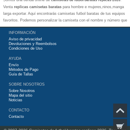
camisetas de futbol baratas replicas 2026
Venta
replicas camisetas baratas
para hombre e mujeres,ninos,manga
larga exportar. Aquí encontrarás camisetas futbol baratas de tus equipos
favoritos. Podemos personalizar la camiseta con el nombre y número que
quieras. Nuestras
camisetas de futbol replicas
son de máxima calidad
INFORMACIÓN
tailandesa por lo que estamos convencidos que quedarás muy satisfecho
Aviso de privacidad
con ella. Estas camisetas tienen un tejido transpirable por lo que te
Devoluciones y Reembolsos
servirán para jugar al fútbol o simplemente para animar a tu equipo
Condiciones de Uso
favorito. Si no disponinemos de la camiseta de fútbol que necesites
AYUDA
contáctanos y haremos lo posible para conseguirtela lo más barata
Envío
posible.
Métodos de Pago
Guía de Tallas
SOBRE NOSOTROS
Sobre Nosotros
Mapa del sitio
Noticias
CONTACTO
Contacto