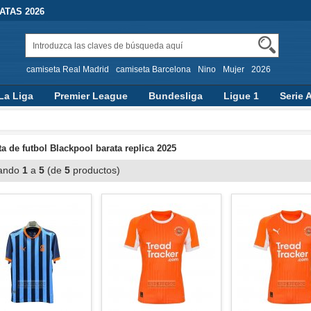
TAS 2026
camiseta Real Madrid
camiseta Barcelona
Nino
Mujer
2026
La Liga
Premier League
Bundesliga
Ligue 1
Serie 
a de futbol Blackpool barata replica 2025
ando
1
a
5
(de
5
productos)