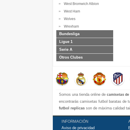
West Bromwich Albion
West Ham
Wolves
Wrexham
Bundesliga
Ligue 1
Serie A
Otros Clubes
Somos una tienda online de
camisetas de 
encontrarás camisetas futbol baratas de 
futbol replicas
son de máxima calidad tai
transpirable por lo que te servirán para j
contáctanos y haremos lo posible para con
INFORMACIÓN
Aviso de privacidad