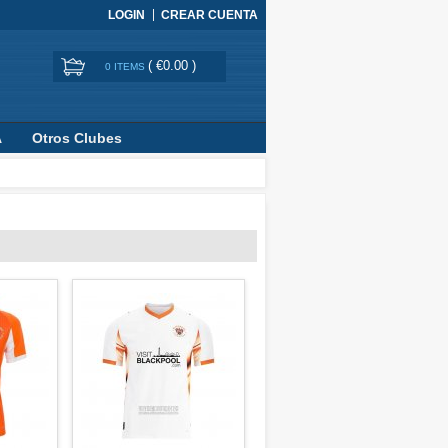
LOGIN
CREAR CUENTA
(
€0.00
)
0 ITEMS
A
Otros Clubes