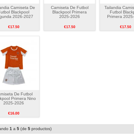
landia Camiseta De
Camiseta De Futbol
Tailandia Cami
utbol Blackpool
Blackpool Primera
Futbol Black
gunda 2026-2027
2025-2026
Primera 2025
€17.50
€17.50
€17.50
miseta De Futbol
kpool Primera Nino
2025-2026
€16.00
ando
1
a
5
(de
5
productos)