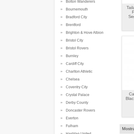
Bolton Wanderers
Tai
Bournemouth
F
Se
Bradford City
Brentford
Brighton & Hove Albion
Bristol City
Bristol Rovers
Burnley
Cardiff City
Charlton Athletic
Chelsea
Coventry City
Ca
Crystal Palace
Blac
Derby County
Doncaster Rovers
Everton
Fulham
Mostr
Hashtag United