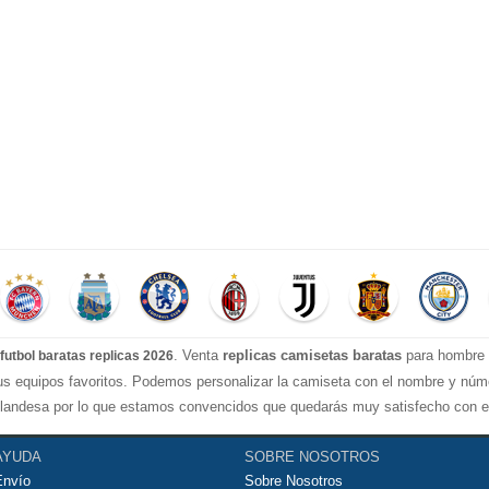
. Venta
replicas camisetas baratas
para hombre e
futbol baratas replicas 2026
tus equipos favoritos. Podemos personalizar la camiseta con el nombre y nú
landesa por lo que estamos convencidos que quedarás muy satisfecho con ell
ugar al fútbol o simplemente para animar a tu equipo favorito. Si no disponine
seguirtela lo más barata posible.
AYUDA
SOBRE NOSOTROS
Envío
Sobre Nosotros